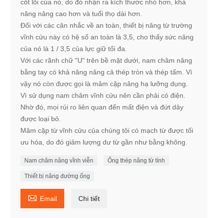
cốt lõi của nó, do đó nhận ra kích thước nhỏ hơn, khả
năng nâng cao hơn và tuổi thọ dài hơn.
Đối với các cân nhắc về an toàn, thiết bị nâng từ trường
vĩnh cửu này có hệ số an toàn là 3,5, cho thấy sức nâng
của nó là 1 / 3,5 của lực giữ tối đa.
Với các rãnh chữ "U" trên bề mặt dưới, nam châm nâng
bằng tay có khả năng nâng cả thép tròn và thép tấm. Vì
vậy nó còn được gọi là mâm cặp nâng hạ lưỡng dụng.
Vì sử dụng nam châm vĩnh cửu nên cần phải có điện.
Nhờ đó, mọi rủi ro liên quan đến mất điện và đứt dây
được loại bỏ.
Mâm cặp từ vĩnh cửu của chúng tôi có mạch từ được tối
ưu hóa, do đó giảm lượng dư từ gần như bằng không.
Nam châm nâng vĩnh viễn
Ống thép nâng từ tính
Thiết bị nâng đường ống

Email
Chi tiết