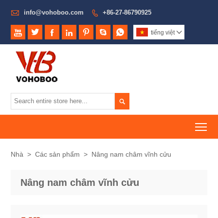

info@vohoboo.com
+86-27-86790925








tiếng việt


To
Nhà
>
Các sản phẩm
>
Nâng nam châm vĩnh cửu
Nâng nam châm vĩnh cửu