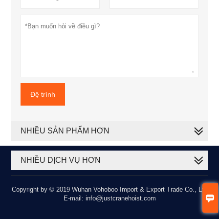
Đệ trình
NHIỀU SẢN PHẨM HƠN
NHIỀU DỊCH VỤ HƠN
Copyright by © 2019 Wuhan Vohoboo Import & Export Trade Co., Ltd

E-mail: info@justcranehoist.com