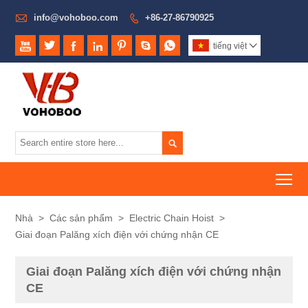

info@vohoboo.com
+86-27-86790925








tiếng việt


To
Nhà
>
Các sản phẩm
>
Electric Chain Hoist
>
Giai đoạn Palăng xích điện với chứng nhận CE
Giai đoạn Palăng xích điện với chứng nhận
CE