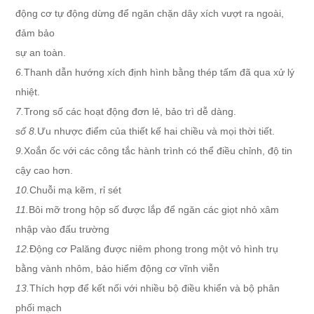
động cơ tự động dừng để ngăn chặn dây xích vượt ra ngoài,
đảm bảo
sự an toàn.
6.
Thanh dẫn hướng xích định hình bằng thép tấm đã qua xử lý
nhiệt.
7.
Trong số các hoạt động đơn lẻ, bảo trì dễ dàng.
số 8.
Ưu nhược điểm của thiết kế hai chiều và mọi thời tiết.
9.
Xoắn ốc với các công tắc hành trình có thể điều chỉnh, độ tin
cậy cao hơn.
10.
Chuỗi mạ kẽm, rỉ sét
11.
Bôi mỡ trong hộp số được lắp để ngăn các giọt nhỏ xâm
nhập vào đấu trường
12.
Động cơ Palăng được niêm phong trong một vỏ hình trụ
bằng vành nhôm, bảo hiểm động cơ vĩnh viễn
13.
Thích hợp để kết nối với nhiều bộ điều khiển và bộ phân
phối mạch